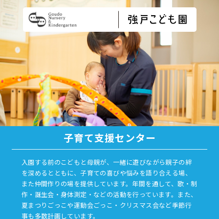
子育て支援センター
入園する前のこどもと母親が、一緒に遊びながら親子の絆
を深めるとともに、子育ての喜びや悩みを語り合える場、
また仲間作りの場を提供しています。年間を通して、歌・制
作・誕生会・身体測定・などの活動を行っています。また、
夏まつりごっこや運動会ごっこ・クリスマス会など季節行
事も多数計画しています。