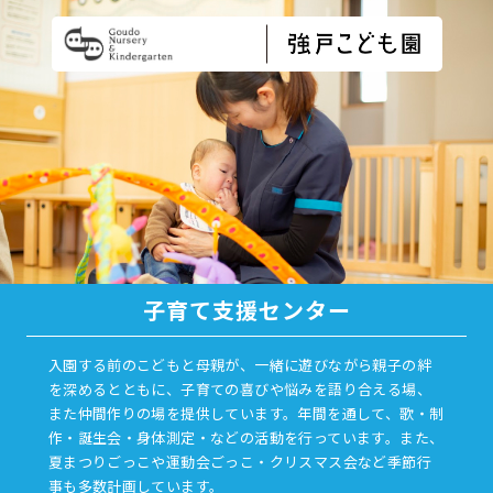
子育て支援センター
入園する前のこどもと母親が、一緒に遊びながら親子の絆
を深めるとともに、子育ての喜びや悩みを語り合える場、
また仲間作りの場を提供しています。年間を通して、歌・制
作・誕生会・身体測定・などの活動を行っています。また、
夏まつりごっこや運動会ごっこ・クリスマス会など季節行
事も多数計画しています。