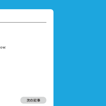
）
low:
次の記事