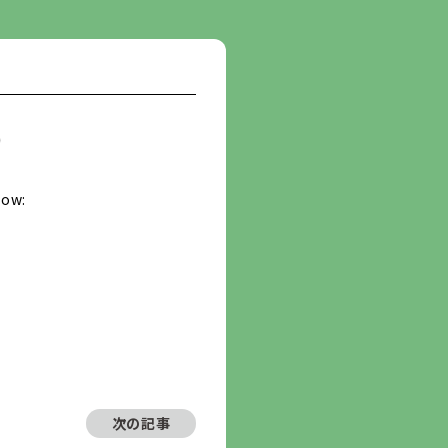
）
low:
次の記事