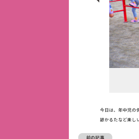
今日は、年中児の
諺かるたなど楽し
前の記事