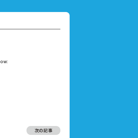
）
low:
次の記事