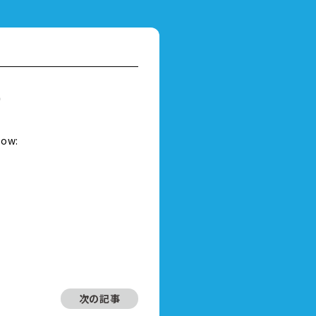
）
low:
次の記事